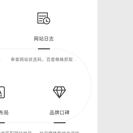
网站日志
L
审查网站状态码，百度蜘蛛抓取频
率等
布局
品牌口碑