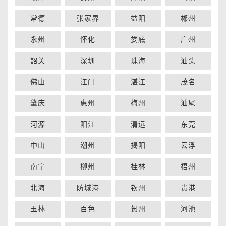
常德
张家界
益阳
郴州
永州
怀化
娄底
广州
韶关
深圳
珠海
汕头
佛山
江门
湛江
茂名
肇庆
惠州
梅州
汕尾
河源
阳江
清远
东莞
中山
潮州
揭阳
云浮
南宁
柳州
桂林
梧州
北海
防城港
钦州
贵港
玉林
百色
贺州
河池