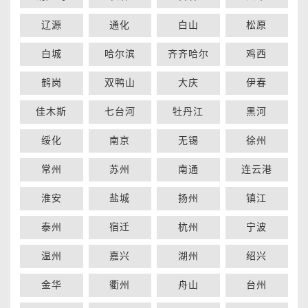
辽源
通化
白山
松原
白城
哈尔滨
齐齐哈尔
鸡西
鹤岗
双鸭山
大庆
伊春
佳木斯
七台河
牡丹江
黑河
绥化
南京
无锡
徐州
常州
苏州
南通
连云港
淮安
盐城
扬州
镇江
泰州
宿迁
杭州
宁波
温州
嘉兴
湖州
绍兴
金华
衢州
舟山
台州