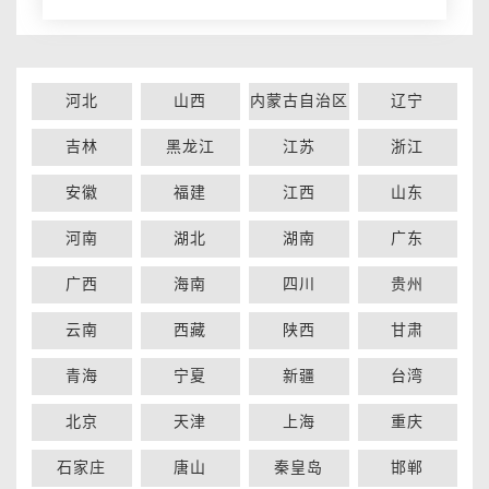
河北
山西
内蒙古自治区
辽宁
吉林
黑龙江
江苏
浙江
安徽
福建
江西
山东
河南
湖北
湖南
广东
广西
海南
四川
贵州
云南
西藏
陕西
甘肃
青海
宁夏
新疆
台湾
北京
天津
上海
重庆
石家庄
唐山
秦皇岛
邯郸