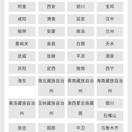
阿里
西安
铜川
宝鸡
咸阳
渭南
延安
汉中
榆林
安康
商洛
兰州
嘉峪关
金昌
白银
天水
武威
张掖
平凉
酒泉
庆阳
定西
陇南
西宁
海东
海北藏族自治
黄南藏族自治
海南藏族自治
州
州
州
果洛藏族自治
玉树藏族自治
海西蒙古族藏
银川
州
州
族
石嘴山
吴忠
固原
中卫
乌鲁木齐