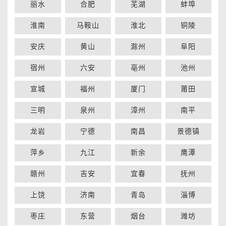
丽水
合肥
芜湖
蚌埠
淮南
马鞍山
淮北
铜陵
安庆
黄山
滁州
阜阳
宿州
六安
亳州
池州
宣城
福州
厦门
莆田
三明
泉州
漳州
南平
龙岩
宁德
南昌
景德镇
萍乡
九江
新余
鹰潭
赣州
吉安
宜春
抚州
上饶
济南
青岛
淄博
枣庄
东营
烟台
潍坊