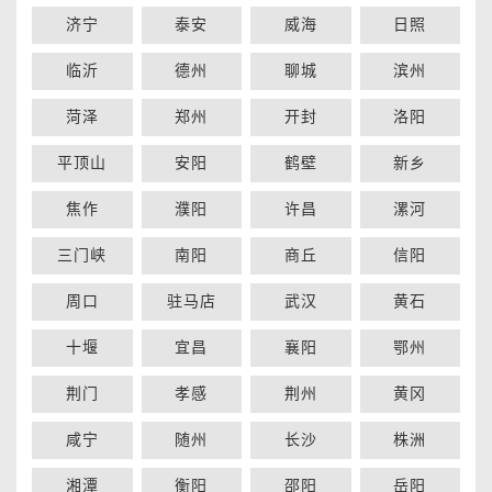
济宁
泰安
威海
日照
临沂
德州
聊城
滨州
菏泽
郑州
开封
洛阳
平顶山
安阳
鹤壁
新乡
焦作
濮阳
许昌
漯河
三门峡
南阳
商丘
信阳
周口
驻马店
武汉
黄石
十堰
宜昌
襄阳
鄂州
荆门
孝感
荆州
黄冈
咸宁
随州
长沙
株洲
湘潭
衡阳
邵阳
岳阳