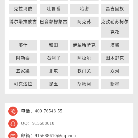
克拉玛依
吐鲁番
哈密
昌吉回族
博尔塔拉蒙古
巴音郭楞蒙古
阿克苏
克孜勒苏柯尔
克孜
喀什
和田
伊犁哈萨克
塔城
阿勒泰
石河子
阿拉尔
图木舒克
五家渠
北屯
铁门关
双河
可克达拉
昆玉
胡杨河
新星
电话：400 76543 55
QQ：915688610
邮箱：915688610@qq.com