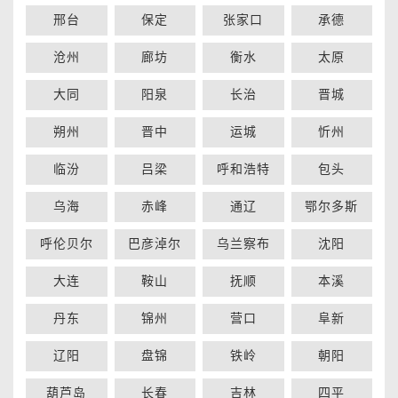
邢台
保定
张家口
承德
沧州
廊坊
衡水
太原
大同
阳泉
长治
晋城
朔州
晋中
运城
忻州
临汾
吕梁
呼和浩特
包头
乌海
赤峰
通辽
鄂尔多斯
呼伦贝尔
巴彦淖尔
乌兰察布
沈阳
大连
鞍山
抚顺
本溪
丹东
锦州
营口
阜新
辽阳
盘锦
铁岭
朝阳
葫芦岛
长春
吉林
四平