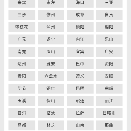
来宾
崇左
海口
三亚
三沙
儋州
成都
自贡
攀枝花
泸州
德阳
绵阳
广元
遂宁
内江
乐山
南充
眉山
宜宾
广安
达州
雅安
巴中
资阳
贵阳
六盘水
遵义
安顺
毕节
铜仁
昆明
曲靖
玉溪
保山
昭通
丽江
普洱
临沧
拉萨
日喀则
昌都
林芝
山南
那曲