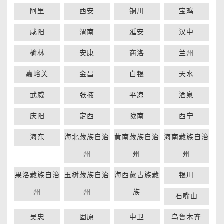
阿里
西安
铜川
宝鸡
咸阳
渭南
延安
汉中
榆林
安康
商洛
兰州
嘉峪关
金昌
白银
天水
武威
张掖
平凉
酒泉
庆阳
定西
陇南
西宁
海东
海北藏族自治
黄南藏族自治
海南藏族自治
州
州
州
果洛藏族自治
玉树藏族自治
海西蒙古族藏
银川
州
州
族
石嘴山
吴忠
固原
中卫
乌鲁木齐