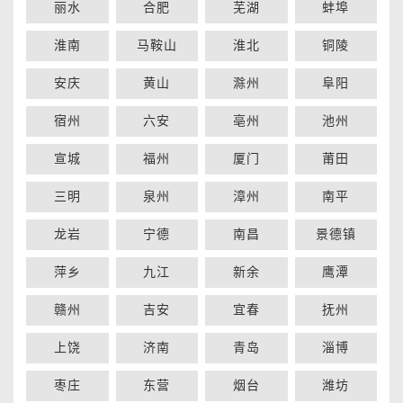
丽水
合肥
芜湖
蚌埠
淮南
马鞍山
淮北
铜陵
安庆
黄山
滁州
阜阳
宿州
六安
亳州
池州
宣城
福州
厦门
莆田
三明
泉州
漳州
南平
龙岩
宁德
南昌
景德镇
萍乡
九江
新余
鹰潭
赣州
吉安
宜春
抚州
上饶
济南
青岛
淄博
枣庄
东营
烟台
潍坊