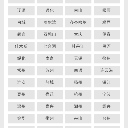
辽源
通化
白山
松原
白城
哈尔滨
齐齐哈尔
鸡西
鹤岗
双鸭山
大庆
伊春
佳木斯
七台河
牡丹江
黑河
绥化
南京
无锡
徐州
常州
苏州
南通
连云港
淮安
盐城
扬州
镇江
泰州
宿迁
杭州
宁波
温州
嘉兴
湖州
绍兴
金华
衢州
舟山
台州