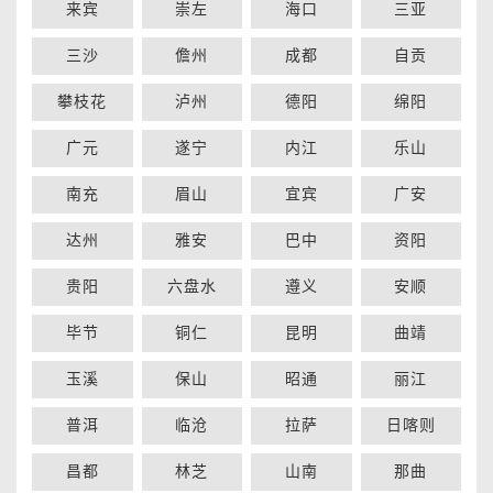
来宾
崇左
海口
三亚
三沙
儋州
成都
自贡
攀枝花
泸州
德阳
绵阳
广元
遂宁
内江
乐山
南充
眉山
宜宾
广安
达州
雅安
巴中
资阳
贵阳
六盘水
遵义
安顺
毕节
铜仁
昆明
曲靖
玉溪
保山
昭通
丽江
普洱
临沧
拉萨
日喀则
昌都
林芝
山南
那曲