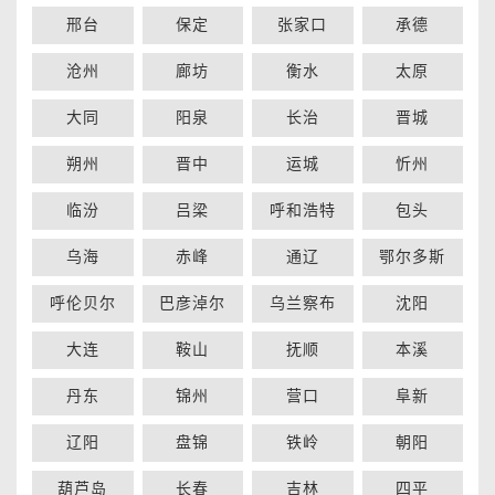
邢台
保定
张家口
承德
沧州
廊坊
衡水
太原
大同
阳泉
长治
晋城
朔州
晋中
运城
忻州
临汾
吕梁
呼和浩特
包头
乌海
赤峰
通辽
鄂尔多斯
呼伦贝尔
巴彦淖尔
乌兰察布
沈阳
大连
鞍山
抚顺
本溪
丹东
锦州
营口
阜新
辽阳
盘锦
铁岭
朝阳
葫芦岛
长春
吉林
四平