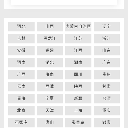
河北
山西
内蒙古自治区
辽宁
吉林
黑龙江
江苏
浙江
安徽
福建
江西
山东
河南
湖北
湖南
广东
广西
海南
四川
贵州
云南
西藏
陕西
甘肃
青海
宁夏
新疆
台湾
北京
天津
上海
重庆
石家庄
唐山
秦皇岛
邯郸