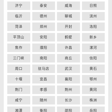
济宁
泰安
威海
日照
临沂
德州
聊城
滨州
菏泽
郑州
开封
洛阳
平顶山
安阳
鹤壁
新乡
焦作
濮阳
许昌
漯河
三门峡
南阳
商丘
信阳
周口
驻马店
武汉
黄石
十堰
宜昌
襄阳
鄂州
荆门
孝感
荆州
黄冈
咸宁
随州
长沙
株洲
湘潭
衡阳
邵阳
岳阳