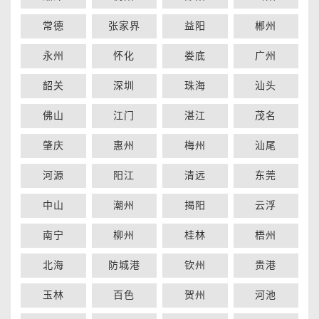
常德
张家界
益阳
郴州
永州
怀化
娄底
广州
韶关
深圳
珠海
汕头
佛山
江门
湛江
茂名
肇庆
惠州
梅州
汕尾
河源
阳江
清远
东莞
中山
潮州
揭阳
云浮
南宁
柳州
桂林
梧州
北海
防城港
钦州
贵港
玉林
百色
贺州
河池