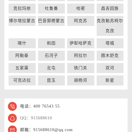
克拉玛依
吐鲁番
哈密
昌吉回族
博尔塔拉蒙古
巴音郭楞蒙古
阿克苏
克孜勒苏柯尔
克孜
喀什
和田
伊犁哈萨克
塔城
阿勒泰
石河子
阿拉尔
图木舒克
五家渠
北屯
铁门关
双河
可克达拉
昆玉
胡杨河
新星
电话：400 76543 55
QQ：915688610
邮箱：915688610@qq.com