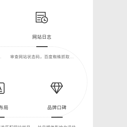
网站日志
L
审查网站状态码，百度蜘蛛抓取频
率等
布局
品牌口碑