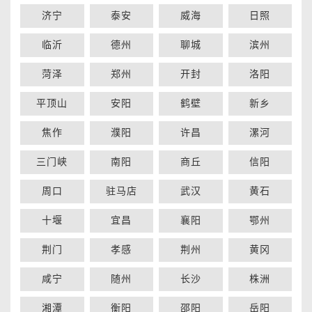
济宁
泰安
威海
日照
临沂
德州
聊城
滨州
菏泽
郑州
开封
洛阳
平顶山
安阳
鹤壁
新乡
焦作
濮阳
许昌
漯河
三门峡
南阳
商丘
信阳
周口
驻马店
武汉
黄石
十堰
宜昌
襄阳
鄂州
荆门
孝感
荆州
黄冈
咸宁
随州
长沙
株洲
湘潭
衡阳
邵阳
岳阳