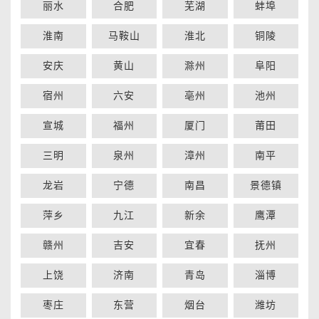
丽水
合肥
芜湖
蚌埠
淮南
马鞍山
淮北
铜陵
安庆
黄山
滁州
阜阳
宿州
六安
亳州
池州
宣城
福州
厦门
莆田
三明
泉州
漳州
南平
龙岩
宁德
南昌
景德镇
萍乡
九江
新余
鹰潭
赣州
吉安
宜春
抚州
上饶
济南
青岛
淄博
枣庄
东营
烟台
潍坊