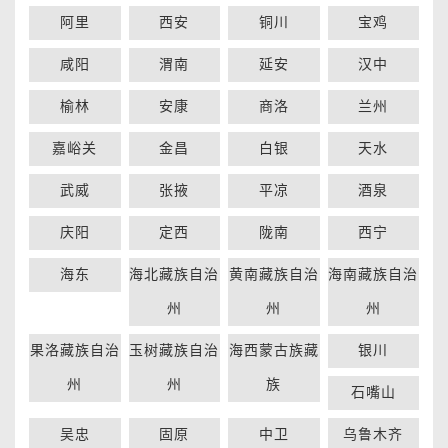
阿里
西安
铜川
宝鸡
咸阳
渭南
延安
汉中
榆林
安康
商洛
兰州
嘉峪关
金昌
白银
天水
武威
张掖
平凉
酒泉
庆阳
定西
陇南
西宁
海东
海北藏族自治
黄南藏族自治
海南藏族自治
州
州
州
果洛藏族自治
玉树藏族自治
海西蒙古族藏
银川
州
州
族
石嘴山
吴忠
固原
中卫
乌鲁木齐