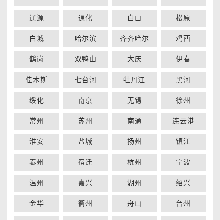
辽源
通化
白山
松原
白城
哈尔滨
齐齐哈尔
鸡西
鹤岗
双鸭山
大庆
伊春
佳木斯
七台河
牡丹江
黑河
绥化
南京
无锡
徐州
常州
苏州
南通
连云港
淮安
盐城
扬州
镇江
泰州
宿迁
杭州
宁波
温州
嘉兴
湖州
绍兴
金华
衢州
舟山
台州