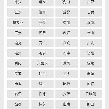
来宾
崇左
海口
三亚
三沙
儋州
成都
自贡
攀枝花
泸州
德阳
绵阳
广元
遂宁
内江
乐山
南充
眉山
宜宾
广安
达州
雅安
巴中
资阳
贵阳
六盘水
遵义
安顺
毕节
铜仁
昆明
曲靖
玉溪
保山
昭通
丽江
普洱
临沧
拉萨
日喀则
昌都
林芝
山南
那曲