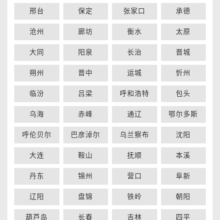
邢台
保定
张家口
承德
沧州
廊坊
衡水
太原
大同
阳泉
长治
晋城
朔州
晋中
运城
忻州
临汾
吕梁
呼和浩特
包头
乌海
赤峰
通辽
鄂尔多斯
呼伦贝尔
巴彦淖尔
乌兰察布
沈阳
大连
鞍山
抚顺
本溪
丹东
锦州
营口
阜新
辽阳
盘锦
铁岭
朝阳
葫芦岛
长春
吉林
四平