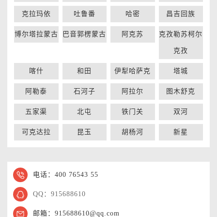
克拉玛依
吐鲁番
哈密
昌吉回族
博尔塔拉蒙古
巴音郭楞蒙古
阿克苏
克孜勒苏柯尔
克孜
喀什
和田
伊犁哈萨克
塔城
阿勒泰
石河子
阿拉尔
图木舒克
五家渠
北屯
铁门关
双河
可克达拉
昆玉
胡杨河
新星
电话：400 76543 55
QQ：915688610
邮箱：915688610@qq.com