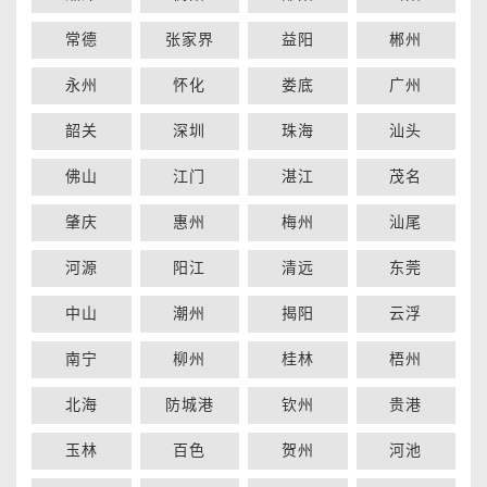
常德
张家界
益阳
郴州
永州
怀化
娄底
广州
韶关
深圳
珠海
汕头
佛山
江门
湛江
茂名
肇庆
惠州
梅州
汕尾
河源
阳江
清远
东莞
中山
潮州
揭阳
云浮
南宁
柳州
桂林
梧州
北海
防城港
钦州
贵港
玉林
百色
贺州
河池