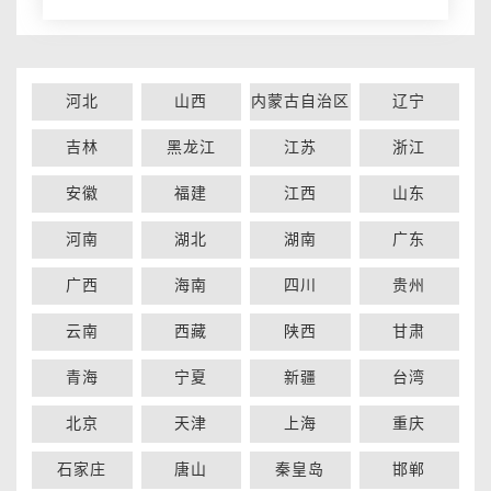
河北
山西
内蒙古自治区
辽宁
吉林
黑龙江
江苏
浙江
安徽
福建
江西
山东
河南
湖北
湖南
广东
广西
海南
四川
贵州
云南
西藏
陕西
甘肃
青海
宁夏
新疆
台湾
北京
天津
上海
重庆
石家庄
唐山
秦皇岛
邯郸