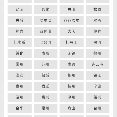
辽源
通化
白山
松原
白城
哈尔滨
齐齐哈尔
鸡西
鹤岗
双鸭山
大庆
伊春
佳木斯
七台河
牡丹江
黑河
绥化
南京
无锡
徐州
常州
苏州
南通
连云港
淮安
盐城
扬州
镇江
泰州
宿迁
杭州
宁波
温州
嘉兴
湖州
绍兴
金华
衢州
舟山
台州