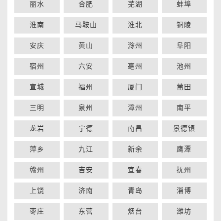
丽水
合肥
芜湖
蚌埠
淮南
马鞍山
淮北
铜陵
安庆
黄山
滁州
阜阳
宿州
六安
亳州
池州
宣城
福州
厦门
莆田
三明
泉州
漳州
南平
龙岩
宁德
南昌
景德镇
萍乡
九江
新余
鹰潭
赣州
吉安
宜春
抚州
上饶
济南
青岛
淄博
枣庄
东营
烟台
潍坊