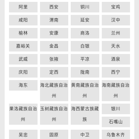
阿里
西安
铜川
宝鸡
咸阳
渭南
延安
汉中
榆林
安康
商洛
兰州
嘉峪关
金昌
白银
天水
武威
张掖
平凉
酒泉
庆阳
定西
陇南
西宁
海东
海北藏族自治
黄南藏族自治
海南藏族自治
州
州
州
果洛藏族自治
玉树藏族自治
海西蒙古族藏
银川
州
州
族
石嘴山
吴忠
固原
中卫
乌鲁木齐