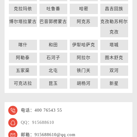
克拉玛依
吐鲁番
哈密
昌吉回族
博尔塔拉蒙古
巴音郭楞蒙古
阿克苏
克孜勒苏柯尔
克孜
喀什
和田
伊犁哈萨克
塔城
阿勒泰
石河子
阿拉尔
图木舒克
五家渠
北屯
铁门关
双河
可克达拉
昆玉
胡杨河
新星
电话：400 76543 55
QQ：915688610
邮箱：915688610@qq.com