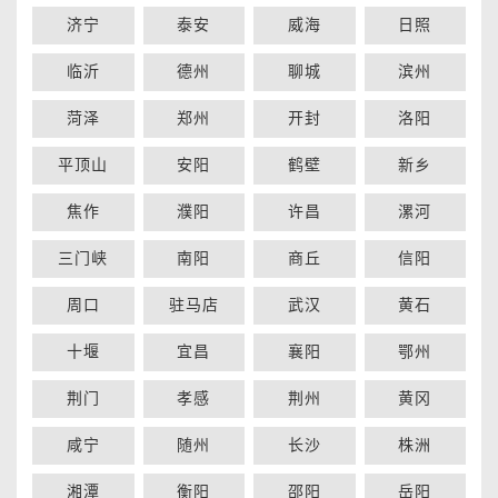
济宁
泰安
威海
日照
临沂
德州
聊城
滨州
菏泽
郑州
开封
洛阳
平顶山
安阳
鹤壁
新乡
焦作
濮阳
许昌
漯河
三门峡
南阳
商丘
信阳
周口
驻马店
武汉
黄石
十堰
宜昌
襄阳
鄂州
荆门
孝感
荆州
黄冈
咸宁
随州
长沙
株洲
湘潭
衡阳
邵阳
岳阳