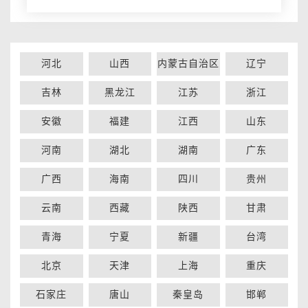
河北
山西
内蒙古自治区
辽宁
吉林
黑龙江
江苏
浙江
安徽
福建
江西
山东
河南
湖北
湖南
广东
广西
海南
四川
贵州
云南
西藏
陕西
甘肃
青海
宁夏
新疆
台湾
北京
天津
上海
重庆
石家庄
唐山
秦皇岛
邯郸