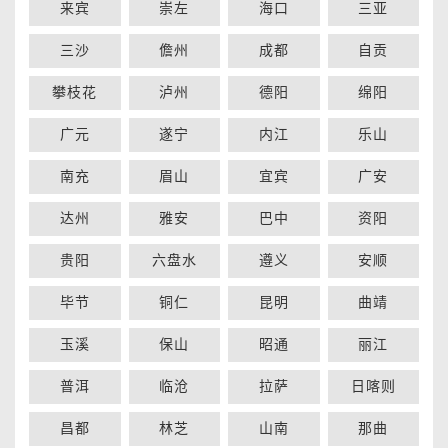
来宾
崇左
海口
三亚
三沙
儋州
成都
自贡
攀枝花
泸州
德阳
绵阳
广元
遂宁
内江
乐山
南充
眉山
宜宾
广安
达州
雅安
巴中
资阳
贵阳
六盘水
遵义
安顺
毕节
铜仁
昆明
曲靖
玉溪
保山
昭通
丽江
普洱
临沧
拉萨
日喀则
昌都
林芝
山南
那曲