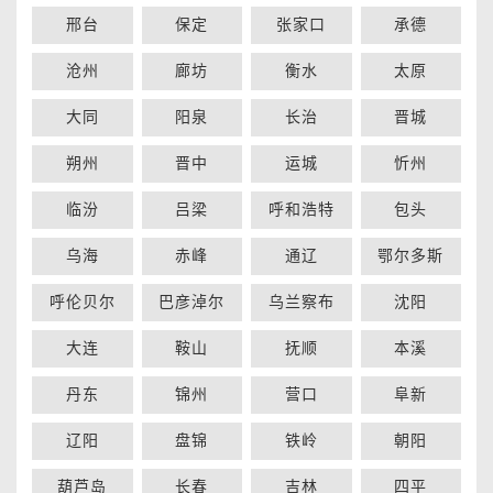
邢台
保定
张家口
承德
沧州
廊坊
衡水
太原
大同
阳泉
长治
晋城
朔州
晋中
运城
忻州
临汾
吕梁
呼和浩特
包头
乌海
赤峰
通辽
鄂尔多斯
呼伦贝尔
巴彦淖尔
乌兰察布
沈阳
大连
鞍山
抚顺
本溪
丹东
锦州
营口
阜新
辽阳
盘锦
铁岭
朝阳
葫芦岛
长春
吉林
四平