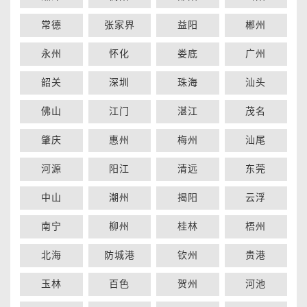
常德
张家界
益阳
郴州
永州
怀化
娄底
广州
韶关
深圳
珠海
汕头
佛山
江门
湛江
茂名
肇庆
惠州
梅州
汕尾
河源
阳江
清远
东莞
中山
潮州
揭阳
云浮
南宁
柳州
桂林
梧州
北海
防城港
钦州
贵港
玉林
百色
贺州
河池