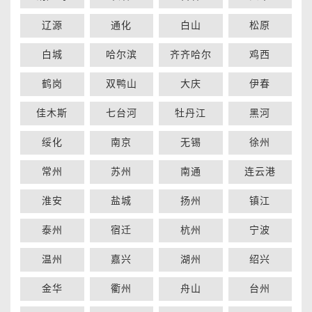
辽源
通化
白山
松原
白城
哈尔滨
齐齐哈尔
鸡西
鹤岗
双鸭山
大庆
伊春
佳木斯
七台河
牡丹江
黑河
绥化
南京
无锡
徐州
常州
苏州
南通
连云港
淮安
盐城
扬州
镇江
泰州
宿迁
杭州
宁波
温州
嘉兴
湖州
绍兴
金华
衢州
舟山
台州