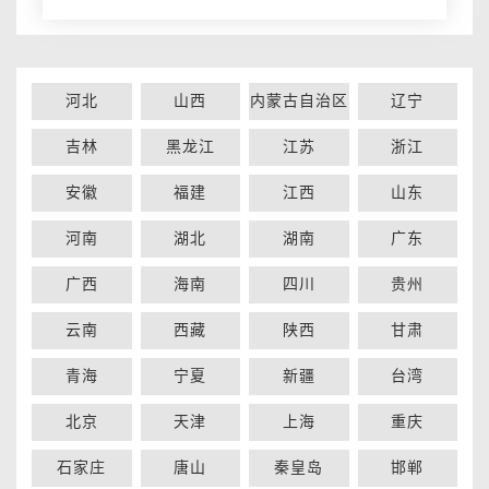
河北
山西
内蒙古自治区
辽宁
吉林
黑龙江
江苏
浙江
安徽
福建
江西
山东
河南
湖北
湖南
广东
广西
海南
四川
贵州
云南
西藏
陕西
甘肃
青海
宁夏
新疆
台湾
北京
天津
上海
重庆
石家庄
唐山
秦皇岛
邯郸