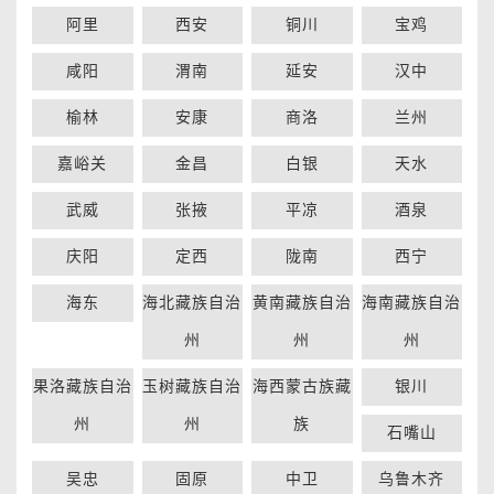
阿里
西安
铜川
宝鸡
咸阳
渭南
延安
汉中
榆林
安康
商洛
兰州
嘉峪关
金昌
白银
天水
武威
张掖
平凉
酒泉
庆阳
定西
陇南
西宁
海东
海北藏族自治
黄南藏族自治
海南藏族自治
州
州
州
果洛藏族自治
玉树藏族自治
海西蒙古族藏
银川
州
州
族
石嘴山
吴忠
固原
中卫
乌鲁木齐