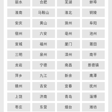
丽水
合肥
芜湖
蚌埠
淮南
马鞍山
淮北
铜陵
安庆
黄山
滁州
阜阳
宿州
六安
亳州
池州
宣城
福州
厦门
莆田
三明
泉州
漳州
南平
龙岩
宁德
南昌
景德镇
萍乡
九江
新余
鹰潭
赣州
吉安
宜春
抚州
上饶
济南
青岛
淄博
枣庄
东营
烟台
潍坊