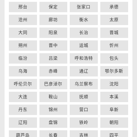
邢台
保定
张家口
承德
沧州
廊坊
衡水
太原
大同
阳泉
长治
晋城
朔州
晋中
运城
忻州
临汾
吕梁
呼和浩特
包头
乌海
赤峰
通辽
鄂尔多斯
呼伦贝尔
巴彦淖尔
乌兰察布
沈阳
大连
鞍山
抚顺
本溪
丹东
锦州
营口
阜新
辽阳
盘锦
铁岭
朝阳
葫芦岛
长春
吉林
四平