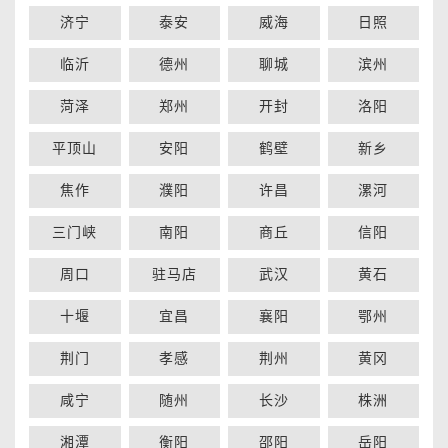
济宁
泰安
威海
日照
临沂
德州
聊城
滨州
菏泽
郑州
开封
洛阳
平顶山
安阳
鹤壁
新乡
焦作
濮阳
许昌
漯河
三门峡
南阳
商丘
信阳
周口
驻马店
武汉
黄石
十堰
宜昌
襄阳
鄂州
荆门
孝感
荆州
黄冈
咸宁
随州
长沙
株洲
湘潭
衡阳
邵阳
岳阳