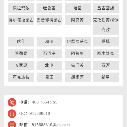
克拉玛依
吐鲁番
哈密
昌吉回族
博尔塔拉蒙古
巴音郭楞蒙古
阿克苏
克孜勒苏柯尔
克孜
喀什
和田
伊犁哈萨克
塔城
阿勒泰
石河子
阿拉尔
图木舒克
五家渠
北屯
铁门关
双河
可克达拉
昆玉
胡杨河
新星
电话：400 76543 55
QQ：915688610
邮箱：915688610@qq.com