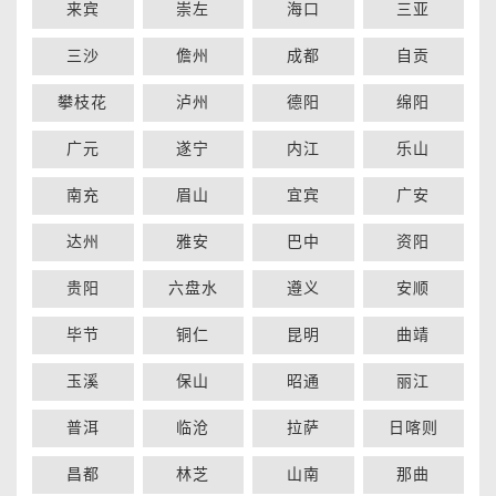
来宾
崇左
海口
三亚
三沙
儋州
成都
自贡
攀枝花
泸州
德阳
绵阳
广元
遂宁
内江
乐山
南充
眉山
宜宾
广安
达州
雅安
巴中
资阳
贵阳
六盘水
遵义
安顺
毕节
铜仁
昆明
曲靖
玉溪
保山
昭通
丽江
普洱
临沧
拉萨
日喀则
昌都
林芝
山南
那曲