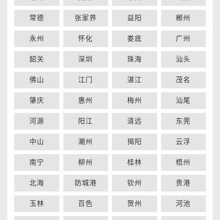
常德
张家界
益阳
郴州
永州
怀化
娄底
广州
韶关
深圳
珠海
汕头
佛山
江门
湛江
茂名
肇庆
惠州
梅州
汕尾
河源
阳江
清远
东莞
中山
潮州
揭阳
云浮
南宁
柳州
桂林
梧州
北海
防城港
钦州
贵港
玉林
百色
贺州
河池